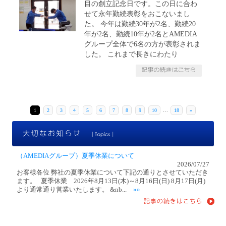
目の創立記念日です。この日に合わ
せて永年勤続表彰をおこないまし
た。 今年は勤続30年が2名、勤続20
年が2名、勤続10年が2名とAMEDIA
グループ全体で6名の方が表彰されま
した。 これまで長きにわたり
1
2
3
4
5
6
7
8
9
10
…
18
»
大
（AMEDIAグループ）夏季休業について
2026/07/27
お客様各位 弊社の夏季休業について下記の通りとさせていただき
ます。 夏季休業 2026年8月13日(木)～8月16日(日) 8月17日(月)
より通常通り営業いたします。 &nb...
»»