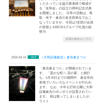
くださっている協力業者様で構成す
る「友和会」の設立25周年記念式典
を開催しました。 日常の活動は、鳥
取・米子・倉吉の各支部単位でおこ
なっていますが、今回は3支部の会員
の皆様とAMEDIAグループ社員の総
勢70
2026.04.16
（大和設備倉吉）倉吉春まつり
「倉吉春まつり」が開催されていま
す。 「遥かな町へ 花の宴」と銘打
ち、6月30日までの期間中、倉吉市内
各地でいろいろなイベントが行われ
ます。 なお、今年も打吹公園に大和
設備倉吉のボンボリが設置されてい
ます。 桜は散ってしまいましたが、
ライト