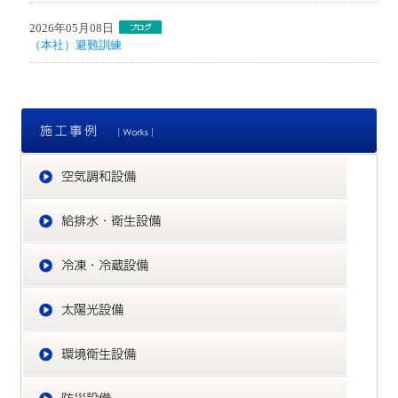
2026年05月08日
（本社）避難訓練
施
空
給
冷
太
環
防