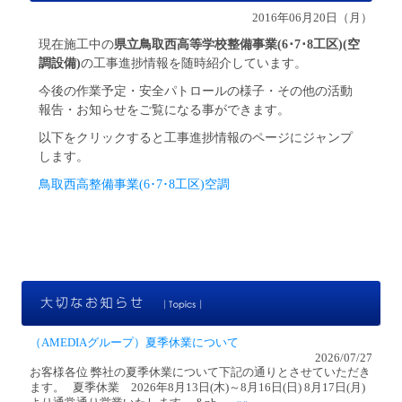
2016年06月20日（月）
現在施工中の
県立鳥取西高等学校整備事業(6･7･8工区)(空
調設備)
の工事進捗情報を随時紹介しています。
今後の作業予定・安全パトロールの様子・その他の活動
報告・お知らせをご覧になる事ができます。
以下をクリックすると工事進捗情報のページにジャンプ
します。
鳥取西高整備事業(6･7･8工区)空調
大
（AMEDIAグループ）夏季休業について
2026/07/27
お客様各位 弊社の夏季休業について下記の通りとさせていただき
ます。 夏季休業 2026年8月13日(木)～8月16日(日) 8月17日(月)