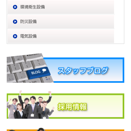
環
防
電