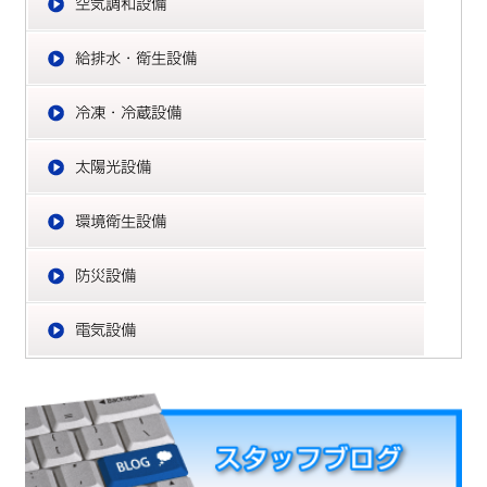
給
冷
太
環
防
電