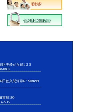
伯区美鈴が丘緑1-2-5
8-0892
神田佐久間河岸67 MBR99
田東町190
3-2215