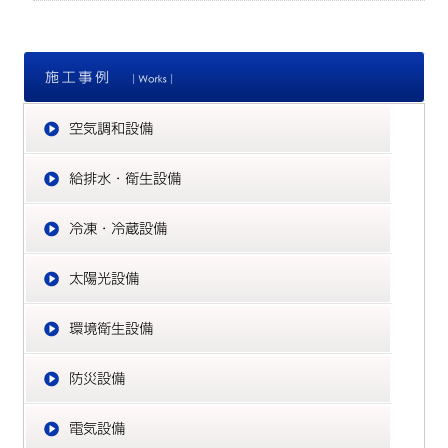
施
空
給
冷
太
環
防
電