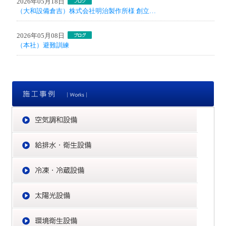
2026年05月18日
（大和設備倉吉）株式会社明治製作所様 創立…
2026年05月08日
（本社）避難訓練
施
空
給
冷
太
環