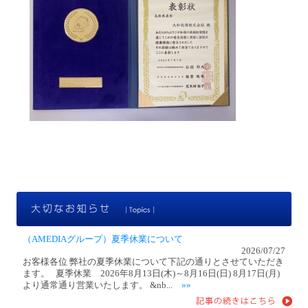
大
（AMEDIAグループ）夏季休業について
2026/07/27
お客様各位 弊社の夏季休業について下記の通りとさせていただき
ます。 夏季休業 2026年8月13日(木)～8月16日(日) 8月17日(月)
より通常通り営業いたします。 &nb...
»»