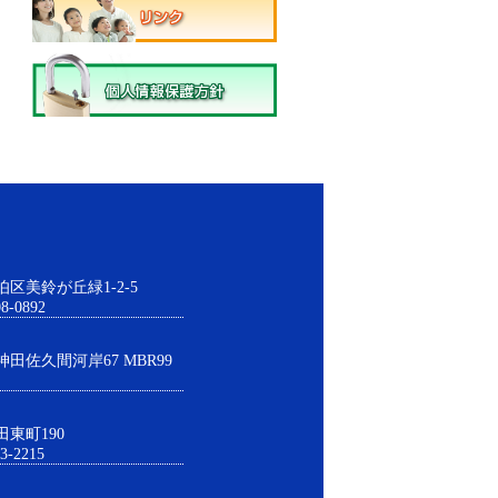
伯区美鈴が丘緑1-2-5
8-0892
神田佐久間河岸67 MBR99
田東町190
3-2215