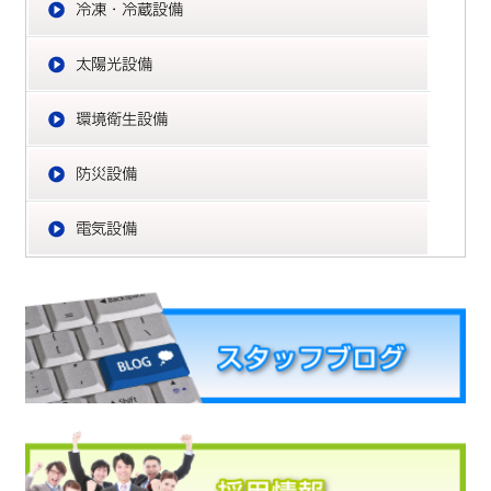
太
環
防
電