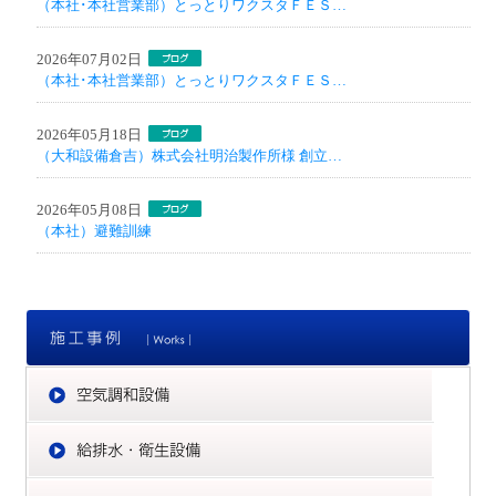
（本社･本社営業部）とっとりワクスタＦＥＳ…
2026年07月02日
（本社･本社営業部）とっとりワクスタＦＥＳ…
2026年05月18日
（大和設備倉吉）株式会社明治製作所様 創立…
2026年05月08日
（本社）避難訓練
施
空
給
冷