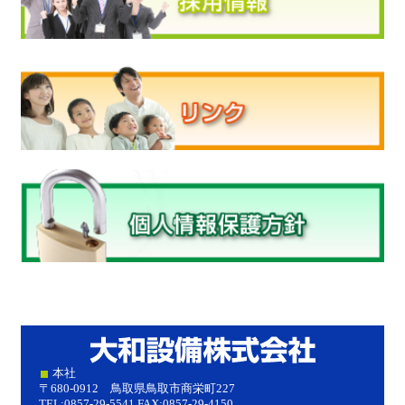
大和設
本社
〒680-0912 鳥取県鳥取市商栄町227
TEL:0857-29-5541 FAX:0857-29-4150