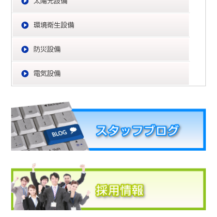
環
防
電