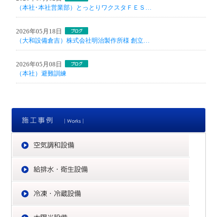
（本社･本社営業部）とっとりワクスタＦＥＳ…
2026年05月18日
（大和設備倉吉）株式会社明治製作所様 創立…
2026年05月08日
（本社）避難訓練
施
空
給
冷
太