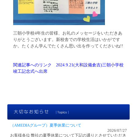
三朝小学校4年生の皆様、お礼のメッセージをいただきあ
りがとうございます。新校舎での学校生活はいかがです
か。たくさん学んでたくさん思い出を作ってくださいね!!
関連記事へのリンク
2024.9.21(大和設備倉吉)三朝小学校
竣工記念式へ出席
大
（AMEDIAグループ）夏季休業について
2026/07/27
お客様各位 弊社の夏季休業について下記の通りとさせていただき