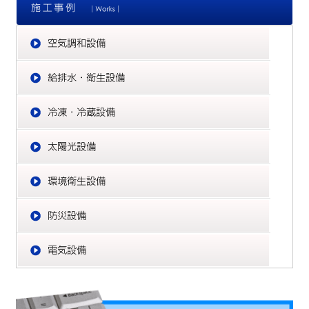
空
給
冷
太
環
防
電