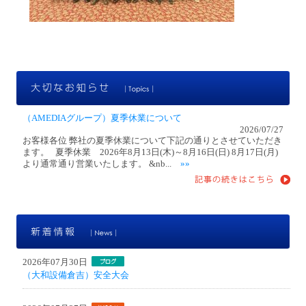
大
（AMEDIAグループ）夏季休業について
2026/07/27
お客様各位 弊社の夏季休業について下記の通りとさせていただき
ます。 夏季休業 2026年8月13日(木)～8月16日(日) 8月17日(月)
より通常通り営業いたします。 &nb...
»»
新
2026年07月30日
（大和設備倉吉）安全大会