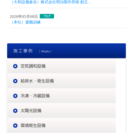
（大和設備倉吉）株式会社明治製作所様 創立…
2026年05月08日
（本社）避難訓練
施
空
給
冷
太
環