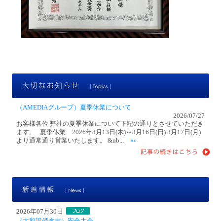
大
（AMEDIAグループ）夏季休業について
2026/07/27
お客様各位 弊社の夏季休業について下記の通りとさせていただき
ます。 夏季休業 2026年8月13日(木)～8月16日(日) 8月17日(月)
より通常通り営業いたします。 &nb...
»»
新
2026年07月30日
（大和設備倉吉）安全大会