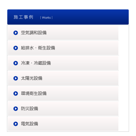
施
空
給
冷
太
環
防
電