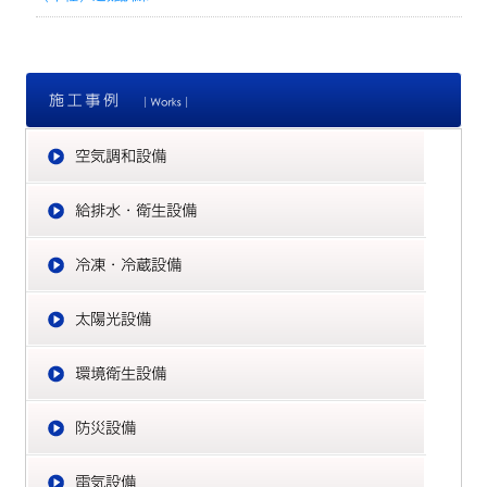
施
空
給
冷
太
環
防
電