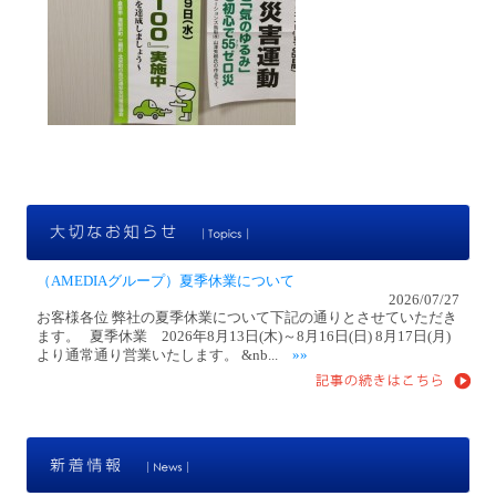
大
（AMEDIAグループ）夏季休業について
2026/07/27
お客様各位 弊社の夏季休業について下記の通りとさせていただき
ます。 夏季休業 2026年8月13日(木)～8月16日(日) 8月17日(月)
より通常通り営業いたします。 &nb...
»»
新