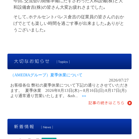
今回､交流会の開催準備にたずさわった大和設備(株)と大
和設備倉吉(株)の皆さん大変お疲れさまでした｡
そして､ホテルセントパレス倉吉の従業員の皆さんのおか
げでとても楽しい時間を過ごす事が出来ました｡ありがと
うございました｡
大
（AMEDIAグループ）夏季休業について
2026/07/27
お客様各位 弊社の夏季休業について下記の通りとさせていただき
ます。 夏季休業 2026年8月13日(木)～8月16日(日) 8月17日(月)
より通常通り営業いたします。 &nb...
»»
新