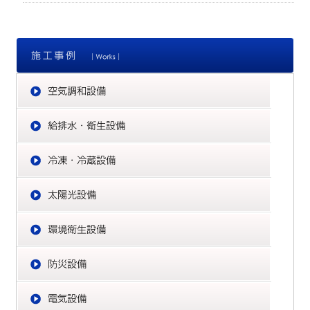
施
空
給
冷
太
環
防
電