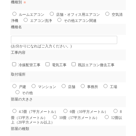
機種別
※
ルームエアコン
店舗・オフィス用エアコン
空気清
浄機
エアコン洗浄
その他エアコン関連
機種名
(お分かりになればご入力ください。)
工事内容
冷媒配管工事
電気工事
既設エアコン撤去工事
取付場所
戸建
マンション
店舗
事務所
工場
その他
部屋の大きさ
4.5畳（7平方メートル）
6畳（10平方メートル）
8
畳（13平方メートル）
10畳（17平方メートル）
12畳以
上（20平方メートル以上）
部屋の種類