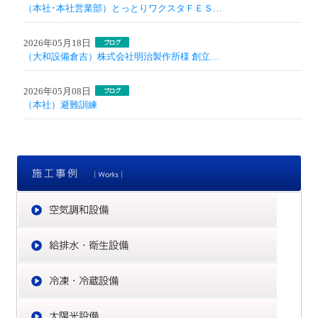
（本社･本社営業部）とっとりワクスタＦＥＳ…
2026年05月18日
（大和設備倉吉）株式会社明治製作所様 創立…
2026年05月08日
（本社）避難訓練
施
空
給
冷
太