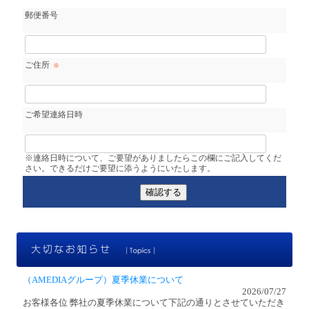
郵便番号
ご住所
※
ご希望連絡日時
※連絡日時について、ご要望がありましたらこの欄にご記入してくだ
さい。できるだけご要望に添うようにいたします。
大
（AMEDIAグループ）夏季休業について
2026/07/27
お客様各位 弊社の夏季休業について下記の通りとさせていただき