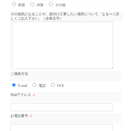
和室
洋室
その他
その他気になることや、据付け工事したい場所について、なるべく詳
しくご記入下さい。
（全角文字）
ご連絡方法
E-mail
電話
FAX
Mailアドレス
※
お電話番号
※