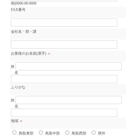
例)0000-00-0000
FAX番号
会社名・部・課
お客様のお名前(漢字)
※
姓
名
ふりがな
姓
名
地域
※
鳥取東部
鳥取中部
鳥取西部
県外