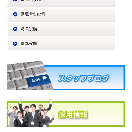
環
防
電