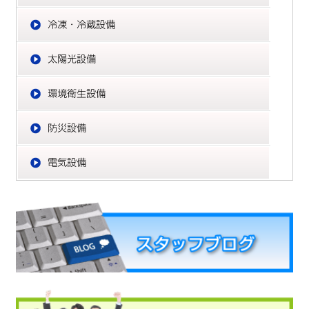
冷
太
環
防
電