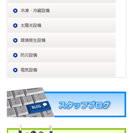
冷
太
環
防
電