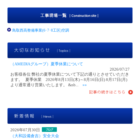
工
鳥取西高整備事業(6･7･8工区)空調
大
（AMEDIAグループ）夏季休業について
2026/07/27
お客様各位 弊社の夏季休業について下記の通りとさせていただき
ます。 夏季休業 2026年8月13日(木)～8月16日(日) 8月17日(月)
より通常通り営業いたします。 &nb...
»»
新
2026年07月30日
（大和設備倉吉）安全大会