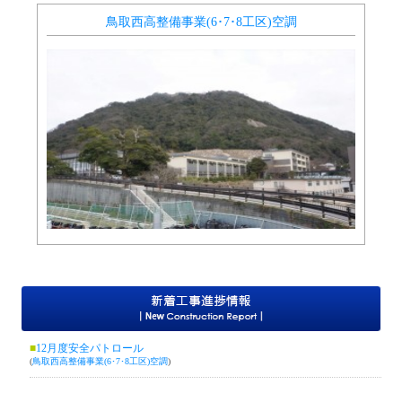
鳥取西高整備事業(6･7･8工区)空調
新
12月度安全パトロール
(
鳥取西高整備事業(6･7･8工区)空調
)