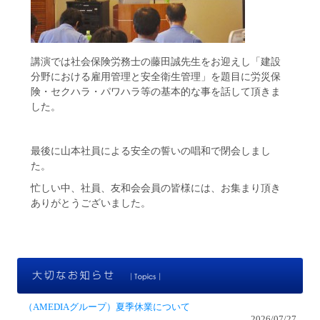
講演では社会保険労務士の藤田誠先生をお迎えし「建設
分野における雇用管理と安全衛生管理」を題目に労災保
険・セクハラ・パワハラ等の基本的な事を話して頂きま
した。
最後に山本社員による安全の誓いの唱和で閉会しまし
た。
忙しい中、社員、友和会会員の皆様には、お集まり頂き
ありがとうございました。
大
（AMEDIAグループ）夏季休業について
2026/07/27