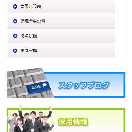
太
環
防
電