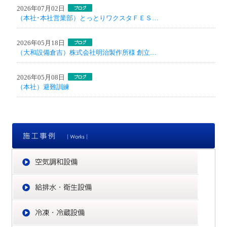
2026年07月02日
（本社･本社営業部）とっとりワクスタＦＥＳ…
2026年05月18日
（大和設備倉吉）株式会社明治製作所様 創立…
2026年05月08日
（本社）避難訓練
施
空
給
冷