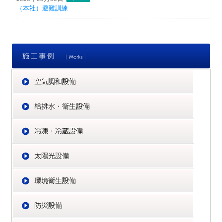
（本社）避難訓練
施
空
給
冷
太
環
防
電