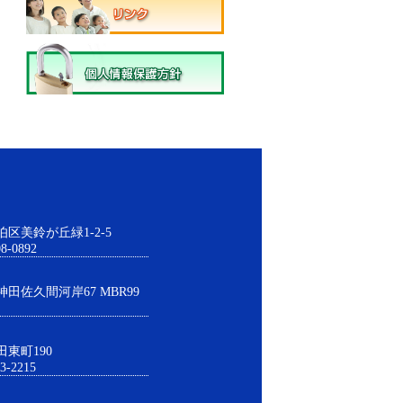
伯区美鈴が丘緑1-2-5
8-0892
神田佐久間河岸67 MBR99
田東町190
3-2215