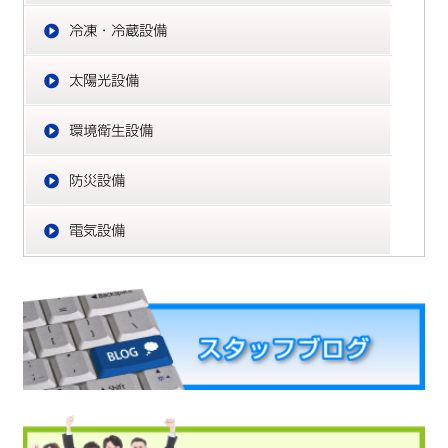
冷
太
環
防
電