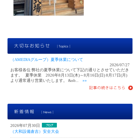
大
（AMEDIAグループ）夏季休業について
2026/07/27
お客様各位 弊社の夏季休業について下記の通りとさせていただき
ます。 夏季休業 2026年8月13日(木)～8月16日(日) 8月17日(月)
より通常通り営業いたします。 &nb...
»»
新
2026年07月30日
（大和設備倉吉）安全大会