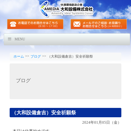
MENU
>>
>>
ホーム
ブログ
（大和設備倉吉）安全祈願祭
ブログ
（大和設備倉吉）安全祈願祭
2024年01月05日（金）
本日は仕事始めです。