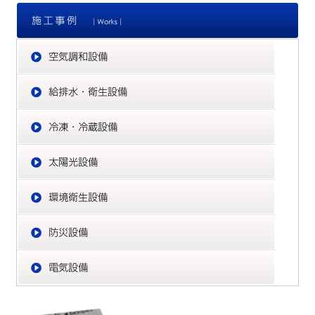
施
空
給
冷
太
環
防
電