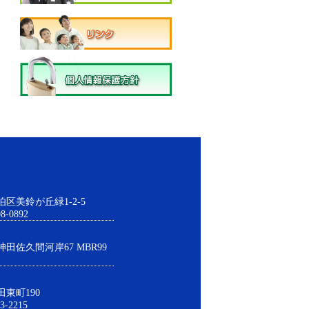
伯区美鈴が丘緑1-2-5
8-0892
神田佐久間河岸67 MBR99
田東町190
3-2215