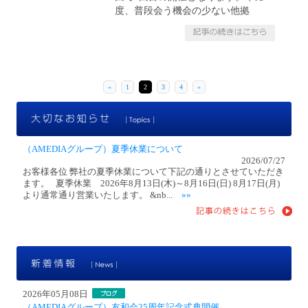
度、普段会う機会の少ない他拠
«
1
2
3
4
»
大
（AMEDIAグループ）夏季休業について
2026/07/27
お客様各位 弊社の夏季休業について下記の通りとさせていただき
ます。 夏季休業 2026年8月13日(木)～8月16日(日) 8月17日(月)
より通常通り営業いたします。 &nb...
»»
新
2026年05月08日
（AMEDIAグループ）友和会25周年記念式典開催