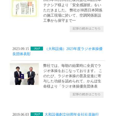
テクシア様より「安全感謝状」をい
ただきました。 弊社がJR西日本関係
の施工現場に於いて、空調関係新設
工事から保守まで一
2023.09.15
（大和設備）2023年度ラジオ体操優
良団体表彰
弊社では、毎朝の始業時に全員でラ
ジオ体操をおこなっております。 こ
のたび、ラジオ体操の普及促進に寄
与した功績を認められて、かんぽ生
命様より「ラジオ体操優良団体表
2019.06.03
大和設備創立60周年全社社員旅行