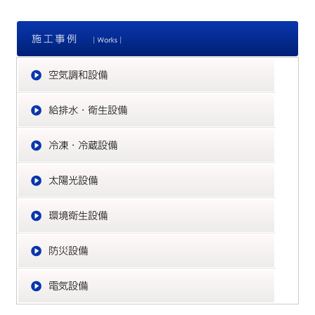
施
空
給
冷
太
環
防
電