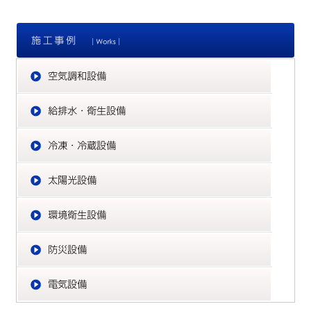
施
空
給
冷
太
環
防
電